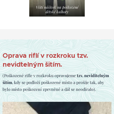
Všití nášivek na poškozené
dětské kalhoty
Oprava riflí v rozkroku tzv.
nevidtelným šitím.
(Poškozené rifle v rozkroku opravujeme
tzv. neviditelným
šitím
, kdy se podloží poškozené místo a prošije tak, aby
bylo místo poškození zpevněné a dál se neodíralo).