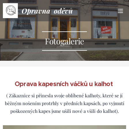
Opravna oděvů
Fotogalerie
Oprava kapesních váčků u kalhot
( Zákaznice si přinesla svoje oblíbené kalhoty, které se jí
běžným nošením protrhly v předních kapsách, po vyjmutí
poškozených kapes jsme ušili nové a všili do kalhot).