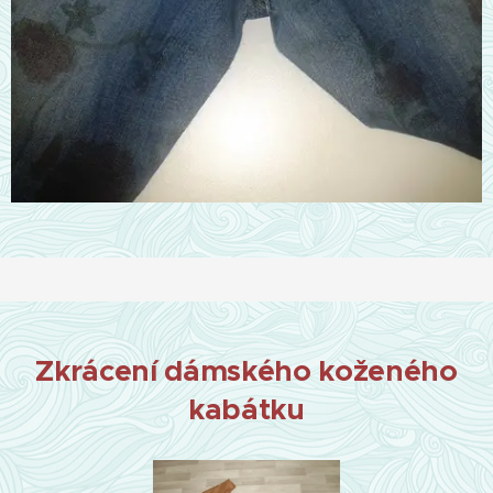
Zkrácení dámského koženého
kabátku